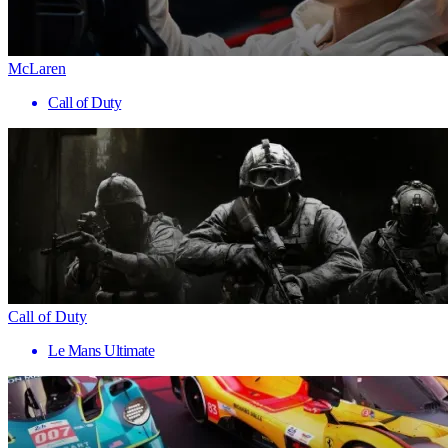
McLaren
Call of Duty
Call of Duty
Le Mans Ultimate