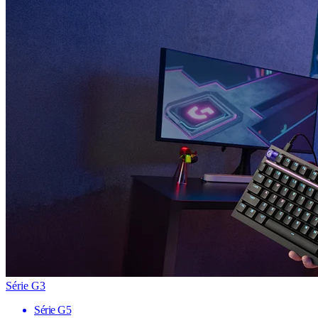
Série G3
Série G5