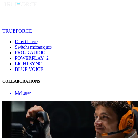
TRUEFORCE
Direct Drive
Switchs mécaniques
PRO-G AUDIO
POWERPLAY 2
LIGHTSYNC
BLUE VO!CE
COLLABORATIONS
McLaren