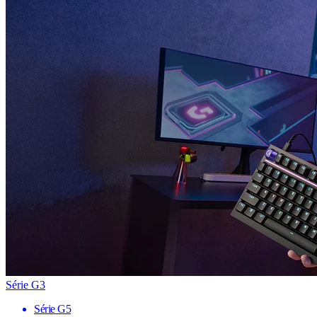
Série G3
Série G5