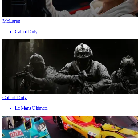
McLaren
Call of Duty
Call of Duty
Le Mans Ultimate