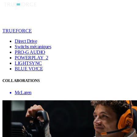
TRUEFORCE
Direct Drive
Switchs mécaniques
PRO-G AUDIO
POWERPLAY 2
LIGHTSYNC
BLUE VO!CE
COLLABORATIONS
McLaren