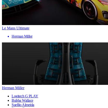
Le Mans Ultimate
Herman Miller
Herman Miller
Logitech G PLAY
Bubba Wallace
Suellio Almeida