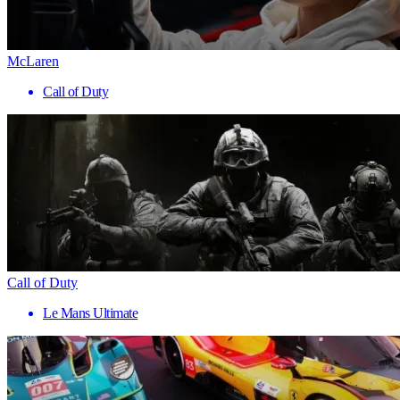
McLaren
Call of Duty
Call of Duty
Le Mans Ultimate