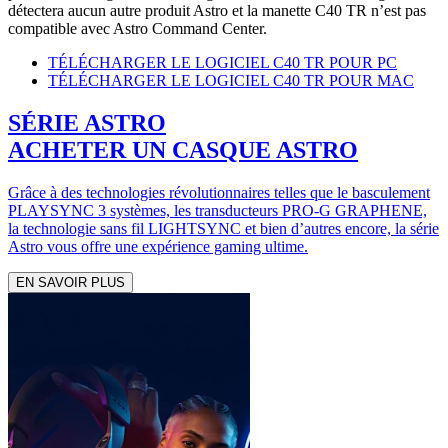
détectera aucun autre produit Astro et la manette C40 TR n’est pas
compatible avec Astro Command Center.
TÉLÉCHARGER LE LOGICIEL C40 TR POUR PC
TÉLÉCHARGER LE LOGICIEL C40 TR POUR MAC
SÉRIE ASTRO
ACHETER UN CASQUE ASTRO
Grâce à des technologies révolutionnaires telles que le basculement
PLAYSYNC 3 systèmes, les transducteurs PRO-G GRAPHENE,
la technologie sans fil LIGHTSYNC et bien d’autres encore, la série
Astro vous offre une expérience gaming ultime.
EN SAVOIR PLUS