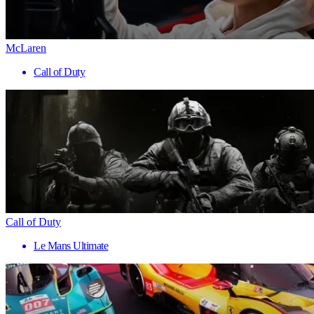
McLaren
Call of Duty
Call of Duty
Le Mans Ultimate