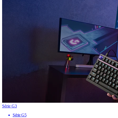
Série G3
Série G5