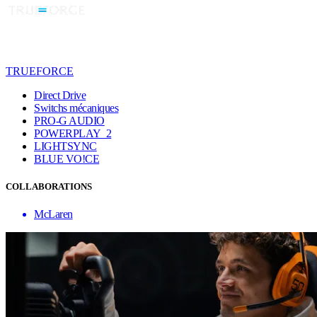
TRUEFORCE
Direct Drive
Switchs mécaniques
PRO-G AUDIO
POWERPLAY 2
LIGHTSYNC
BLUE VO!CE
COLLABORATIONS
McLaren