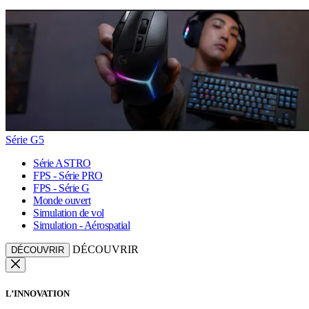
Série G5
Série ASTRO
FPS - Série PRO
FPS - Série G
Monde ouvert
Simulation de vol
Simulation - Aérospatial
DÉCOUVRIR
DÉCOUVRIR
L’INNOVATION