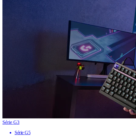
Série G3
Série G5