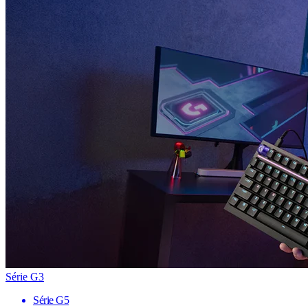
Série G3
Série G5