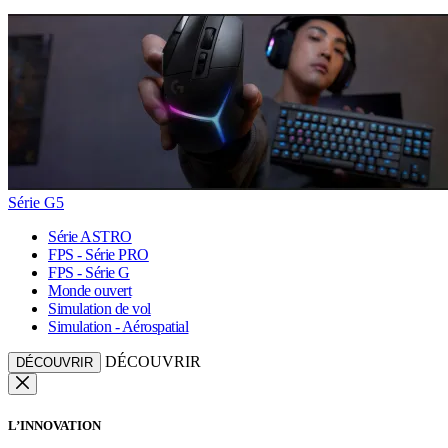
Série G5
Série ASTRO
FPS - Série PRO
FPS - Série G
Monde ouvert
Simulation de vol
Simulation - Aérospatial
DÉCOUVRIR
DÉCOUVRIR
L’INNOVATION