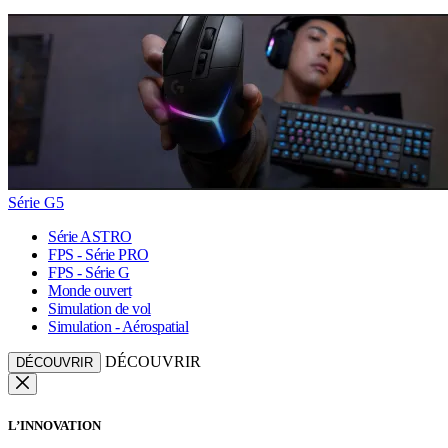
Série G5
Série ASTRO
FPS - Série PRO
FPS - Série G
Monde ouvert
Simulation de vol
Simulation - Aérospatial
DÉCOUVRIR
DÉCOUVRIR
L’INNOVATION