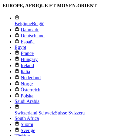
EUROPE, AFRIQUE ET MOYEN-ORIENT
Belgique
België
Danmark
Deutschland
España
Egypt
France
Hungary
Ireland
Italia
Nederland
Norge
Österreich
Polska
Saudi Arabia
Switzerland
Schweiz
Suisse
Svizzera
South Africa
Suomi
Sverige
Türkiye