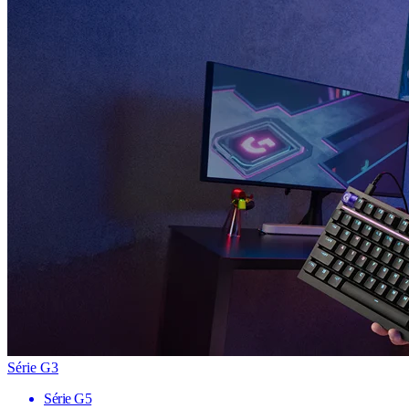
Série G3
Série G5