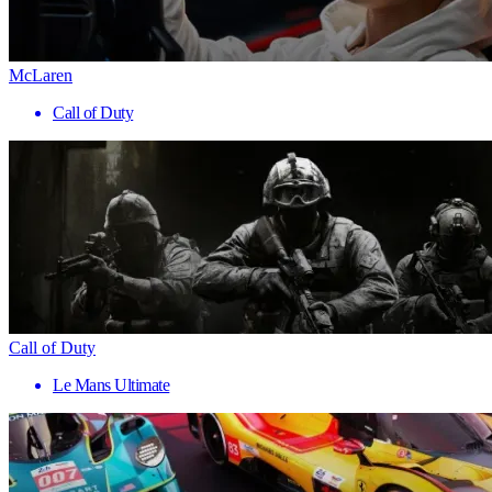
McLaren
Call of Duty
Call of Duty
Le Mans Ultimate