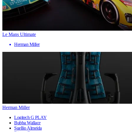
Le Mans Ultimate
Herman Miller
Herman Miller
Logitech G PLAY
Bubba Wallace
Suellio Almeida