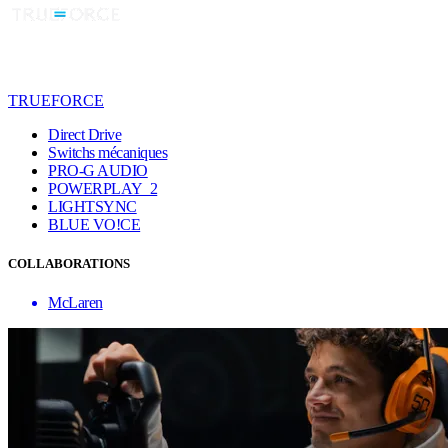
TRUEFORCE
Direct Drive
Switchs mécaniques
PRO-G AUDIO
POWERPLAY 2
LIGHTSYNC
BLUE VO!CE
COLLABORATIONS
McLaren