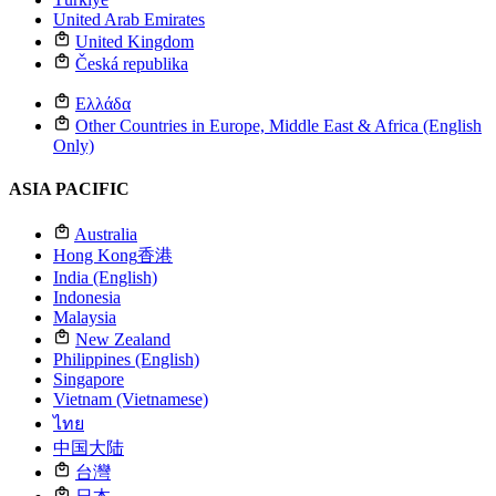
United Arab Emirates
United Kingdom
Česká republika
Ελλάδα
Other Countries in Europe, Middle East & Africa (English
Only)
ASIA PACIFIC
Australia
Hong Kong
香港
India (English)
Indonesia
Malaysia
New Zealand
Philippines (English)
Singapore
Vietnam (Vietnamese)
ไทย
中国大陆
台灣