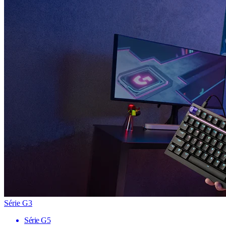
Série G3
Série G5