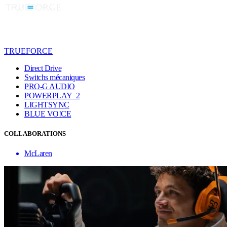
TRUEFORCE
Direct Drive
Switchs mécaniques
PRO-G AUDIO
POWERPLAY 2
LIGHTSYNC
BLUE VO!CE
COLLABORATIONS
McLaren