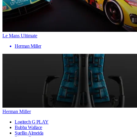
Le Mans Ultimate
Herman Miller
Herman Miller
Logitech G PLAY
Bubba Wallace
Suellio Almeida