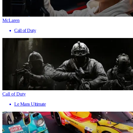
McLaren
Call of Duty
Call of Duty
Le Mans Ultimate