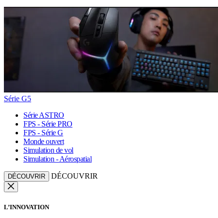
Série G5
Série ASTRO
FPS - Série PRO
FPS - Série G
Monde ouvert
Simulation de vol
Simulation - Aérospatial
DÉCOUVRIR
DÉCOUVRIR
L’INNOVATION