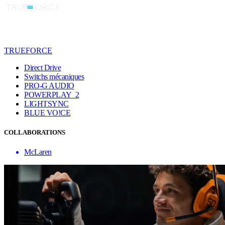
TRUEFORCE
Direct Drive
Switchs mécaniques
PRO-G AUDIO
POWERPLAY 2
LIGHTSYNC
BLUE VO!CE
COLLABORATIONS
McLaren