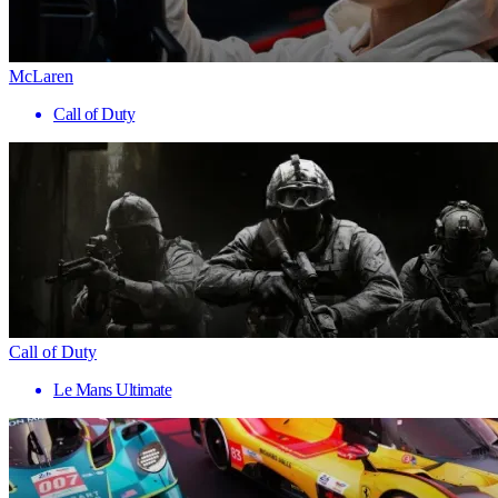
McLaren
Call of Duty
Call of Duty
Le Mans Ultimate