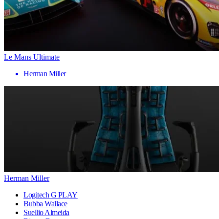
Le Mans Ultimate
Herman Miller
Herman Miller
Logitech G PLAY
Bubba Wallace
Suellio Almeida