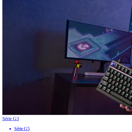
Série G3
Série G5