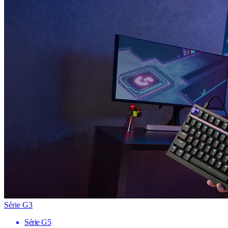
Série G3
Série G5