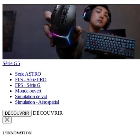
Série G5
Série ASTRO
FPS - Série PRO
FPS - Série G
Monde ouvert
Simulation de vol
Simulation - Aérospatial
DÉCOUVRIR
DÉCOUVRIR
L’INNOVATION