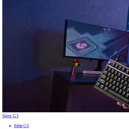
Série G3
Série G5