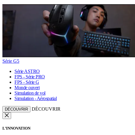
Série G5
Série ASTRO
FPS - Série PRO
FPS - Série G
Monde ouvert
Simulation de vol
Simulation - Aérospatial
DÉCOUVRIR
DÉCOUVRIR
L’INNOVATION