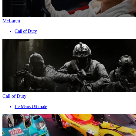
McLaren
Call of Duty
Call of Duty
Le Mans Ultimate