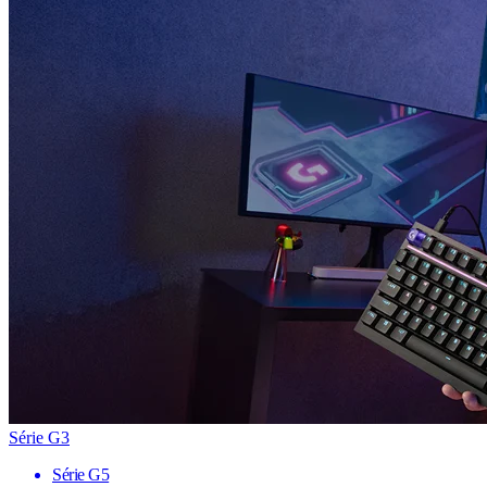
Série G3
Série G5