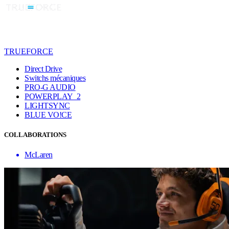
TRUEFORCE
Direct Drive
Switchs mécaniques
PRO-G AUDIO
POWERPLAY 2
LIGHTSYNC
BLUE VO!CE
COLLABORATIONS
McLaren