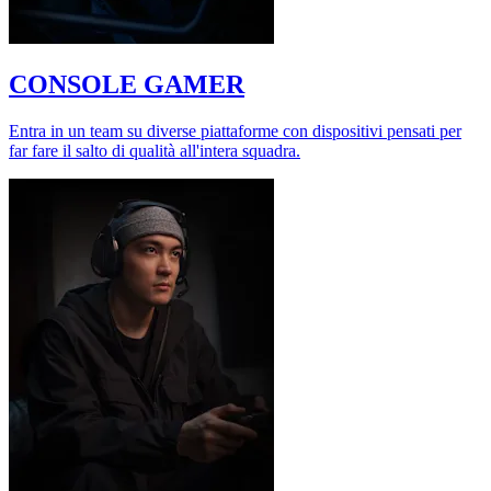
CONSOLE GAMER
Entra in un team su diverse piattaforme con dispositivi pensati per
far fare il salto di qualità all'intera squadra.