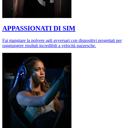
APPASSIONATI DI SIM
Fai mangiare la polvere agli avversari con dispositivi progettati per
raggiungere risultati incredibili a velocità pazzesche.