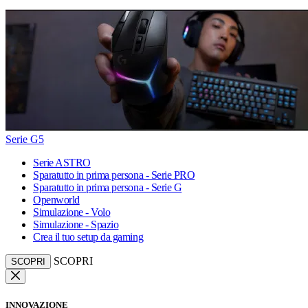
Serie G5
Serie ASTRO
Sparatutto in prima persona - Serie PRO
Sparatutto in prima persona - Serie G
Openworld
Simulazione - Volo
Simulazione - Spazio
Crea il tuo setup da gaming
SCOPRI
SCOPRI
INNOVAZIONE