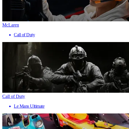
McLaren
Call of Duty
Call of Duty
Le Mans Ultimate