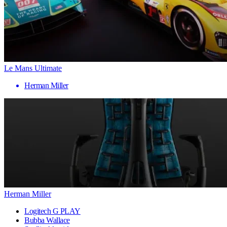
Le Mans Ultimate
Herman Miller
Herman Miller
Logitech G PLAY
Bubba Wallace