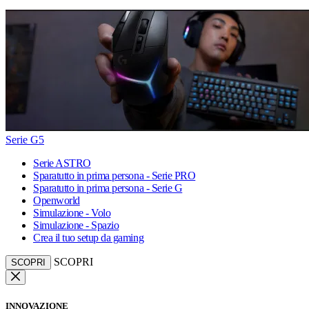
Serie G5
Serie ASTRO
Sparatutto in prima persona - Serie PRO
Sparatutto in prima persona - Serie G
Openworld
Simulazione - Volo
Simulazione - Spazio
Crea il tuo setup da gaming
SCOPRI
SCOPRI
INNOVAZIONE