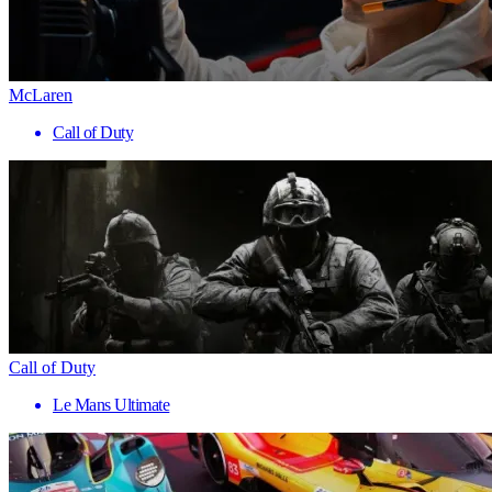
McLaren
Call of Duty
Call of Duty
Le Mans Ultimate