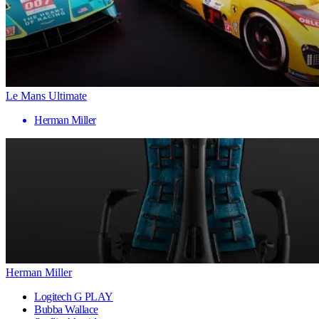
Le Mans Ultimate
Herman Miller
Herman Miller
Logitech G PLAY
Bubba Wallace