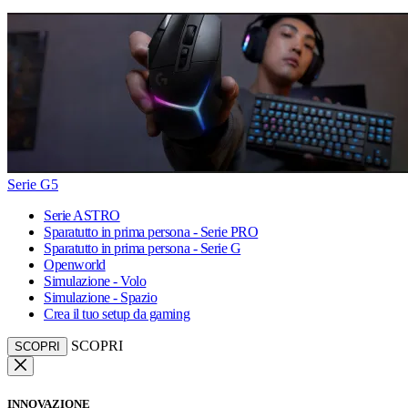
Serie G5
Serie ASTRO
Sparatutto in prima persona - Serie PRO
Sparatutto in prima persona - Serie G
Openworld
Simulazione - Volo
Simulazione - Spazio
Crea il tuo setup da gaming
SCOPRI
SCOPRI
INNOVAZIONE