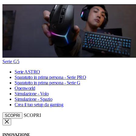
Serie G5
Serie ASTRO
Sparatutto in prima persona - Serie PRO
Sparatutto in prima persona - Serie G
Openworld
Simulazione - Volo
Simulazione - Spazio
Crea il tuo setup da gaming
SCOPRI
SCOPRI
INNOVAZIONE