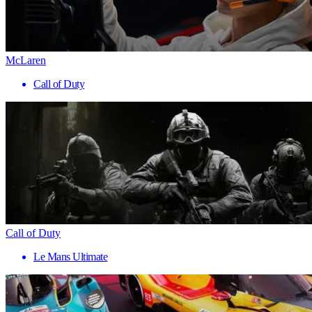
McLaren
Call of Duty
Call of Duty
Le Mans Ultimate