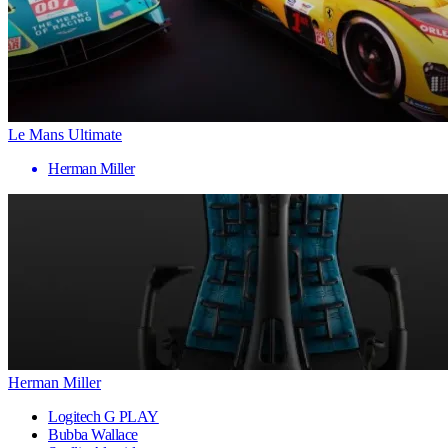
Le Mans Ultimate
Herman Miller
Herman Miller
Logitech G PLAY
Bubba Wallace