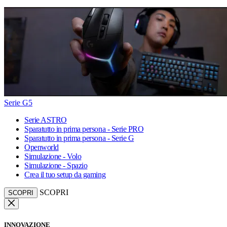
Serie G5
Serie ASTRO
Sparatutto in prima persona - Serie PRO
Sparatutto in prima persona - Serie G
Openworld
Simulazione - Volo
Simulazione - Spazio
Crea il tuo setup da gaming
SCOPRI
SCOPRI
INNOVAZIONE