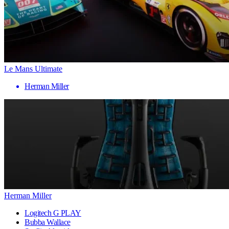
Le Mans Ultimate
Herman Miller
Herman Miller
Logitech G PLAY
Bubba Wallace