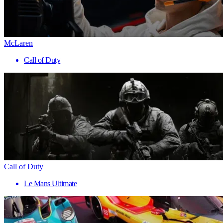
McLaren
Call of Duty
Call of Duty
Le Mans Ultimate