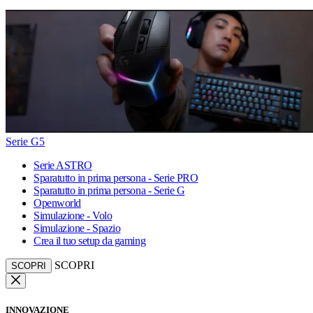
Serie G5
Serie ASTRO
Sparatutto in prima persona - Serie PRO
Sparatutto in prima persona - Serie G
Openworld
Simulazione - Volo
Simulazione - Spazio
Crea il tuo setup da gaming
SCOPRI
SCOPRI
INNOVAZIONE