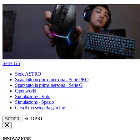
Serie G5
Serie ASTRO
Sparatutto in prima persona - Serie PRO
Sparatutto in prima persona - Serie G
Openworld
Simulazione - Volo
Simulazione - Spazio
Crea il tuo setup da gaming
SCOPRI
SCOPRI
INNOVAZIONE