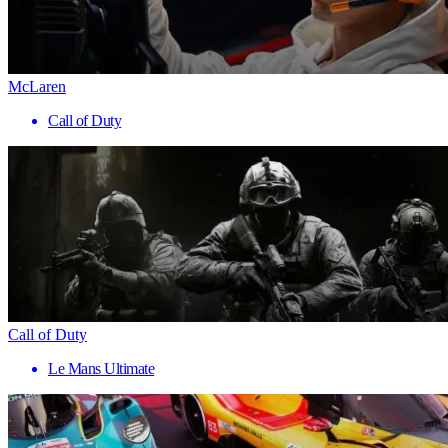
McLaren
Call of Duty
Call of Duty
Le Mans Ultimate