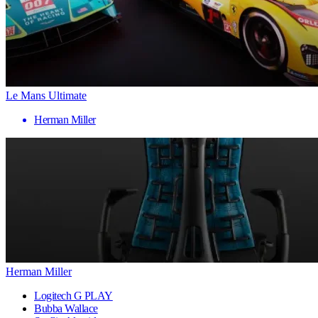
Le Mans Ultimate
Herman Miller
Herman Miller
Logitech G PLAY
Bubba Wallace