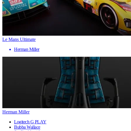
Le Mans Ultimate
Herman Miller
Herman Miller
Logitech G PLAY
Bubba Wallace