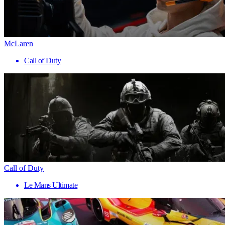
McLaren
Call of Duty
Call of Duty
Le Mans Ultimate