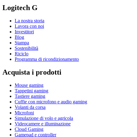
Logitech G
La nostra storia
Lavora con noi
Investitori
Blog
Stampa
Sostenibilità
Riciclo
Programma di ricondizionamento
Acquista i prodotti
Mouse gaming
Tappetini gaming
Tastiere gaming
Cuffie con microfono e audio gaming
Volanti da corsa
Microfoni
Simulazione di volo e agricola
Videocamere e illuminazione
Cloud Gaming
Gamepad e controller