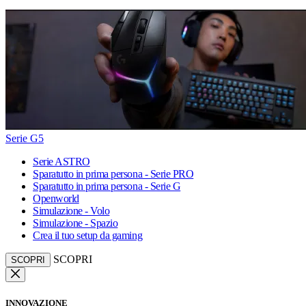
Serie G5
Serie ASTRO
Sparatutto in prima persona - Serie PRO
Sparatutto in prima persona - Serie G
Openworld
Simulazione - Volo
Simulazione - Spazio
Crea il tuo setup da gaming
SCOPRI
SCOPRI
INNOVAZIONE