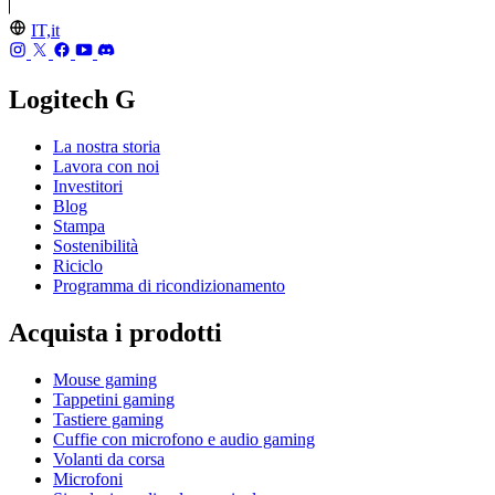
IT,it
Logitech G
La nostra storia
Lavora con noi
Investitori
Blog
Stampa
Sostenibilità
Riciclo
Programma di ricondizionamento
Acquista i prodotti
Mouse gaming
Tappetini gaming
Tastiere gaming
Cuffie con microfono e audio gaming
Volanti da corsa
Microfoni