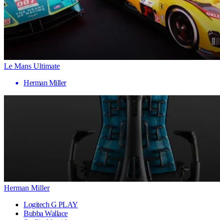
Le Mans Ultimate
Herman Miller
Herman Miller
Logitech G PLAY
Bubba Wallace