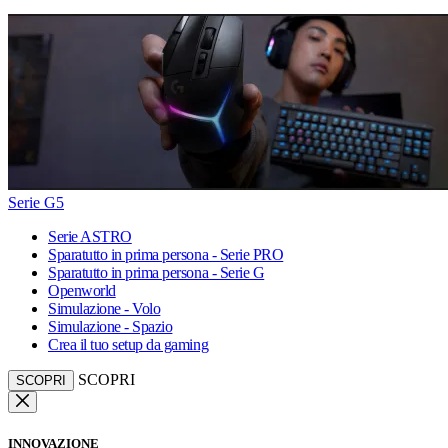
Serie G5
Serie ASTRO
Sparatutto in prima persona - Serie PRO
Sparatutto in prima persona - Serie G
Openworld
Simulazione - Volo
Simulazione - Spazio
Crea il tuo setup da gaming
SCOPRI
SCOPRI
INNOVAZIONE