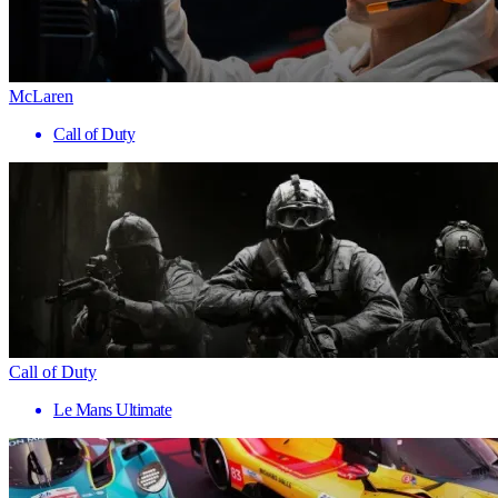
McLaren
Call of Duty
Call of Duty
Le Mans Ultimate