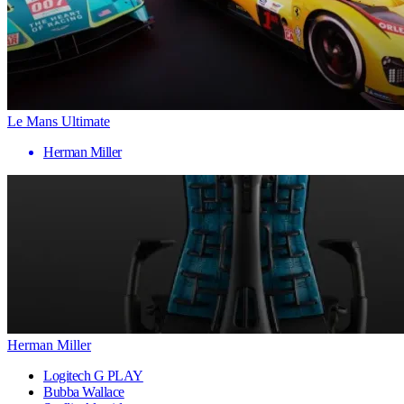
Le Mans Ultimate
Herman Miller
Herman Miller
Logitech G PLAY
Bubba Wallace