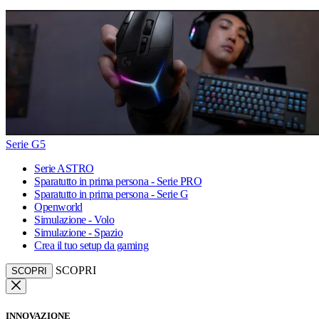
Serie G5
Serie ASTRO
Sparatutto in prima persona - Serie PRO
Sparatutto in prima persona - Serie G
Openworld
Simulazione - Volo
Simulazione - Spazio
Crea il tuo setup da gaming
SCOPRI
SCOPRI
INNOVAZIONE