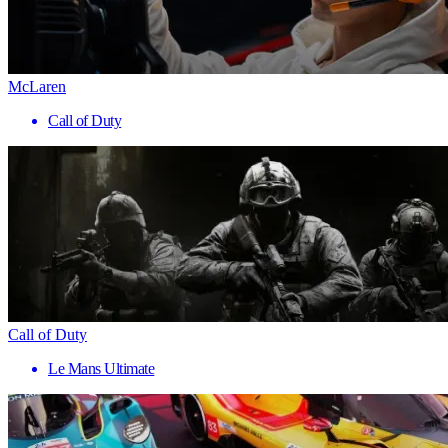
McLaren
Call of Duty
Call of Duty
Le Mans Ultimate