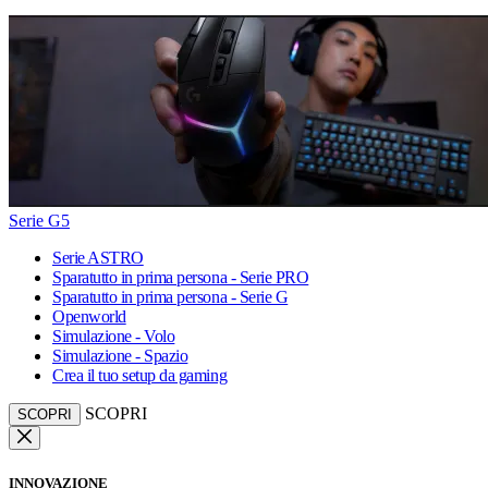
Serie G5
Serie ASTRO
Sparatutto in prima persona - Serie PRO
Sparatutto in prima persona - Serie G
Openworld
Simulazione - Volo
Simulazione - Spazio
Crea il tuo setup da gaming
SCOPRI
SCOPRI
INNOVAZIONE