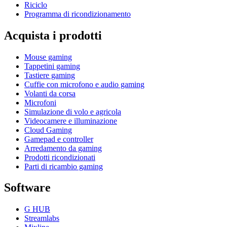
Riciclo
Programma di ricondizionamento
Acquista i prodotti
Mouse gaming
Tappetini gaming
Tastiere gaming
Cuffie con microfono e audio gaming
Volanti da corsa
Microfoni
Simulazione di volo e agricola
Videocamere e illuminazione
Cloud Gaming
Gamepad e controller
Arredamento da gaming
Prodotti ricondizionati
Parti di ricambio gaming
Software
G HUB
Streamlabs