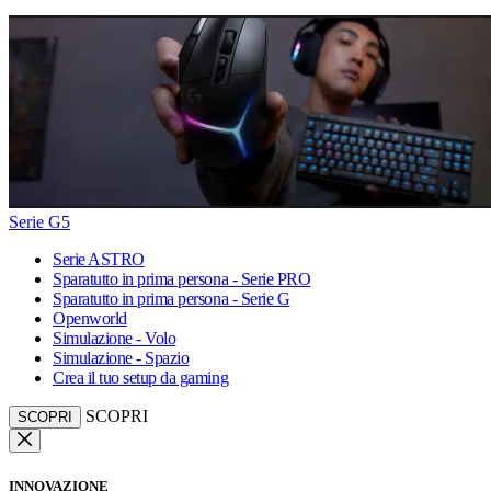
Serie G5
Serie ASTRO
Sparatutto in prima persona - Serie PRO
Sparatutto in prima persona - Serie G
Openworld
Simulazione - Volo
Simulazione - Spazio
Crea il tuo setup da gaming
SCOPRI
SCOPRI
INNOVAZIONE