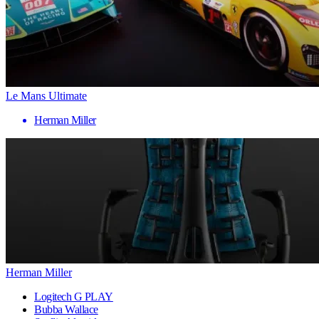
Le Mans Ultimate
Herman Miller
Herman Miller
Logitech G PLAY
Bubba Wallace