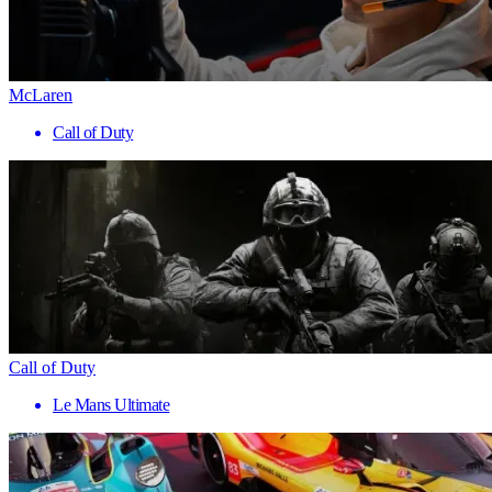
McLaren
Call of Duty
Call of Duty
Le Mans Ultimate