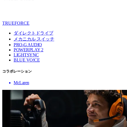
TRUEFORCE
ダイレクトドライブ
メカニカル スイッチ
PRO-G AUDIO
POWERPLAY 2
LIGHTSYNC
BLUE VO!CE
コラボレーション
McLaren