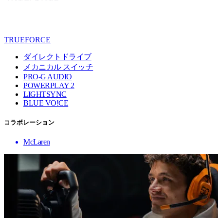
TRUEFORCE
ダイレクトドライブ
メカニカル スイッチ
PRO-G AUDIO
POWERPLAY 2
LIGHTSYNC
BLUE VO!CE
コラボレーション
McLaren