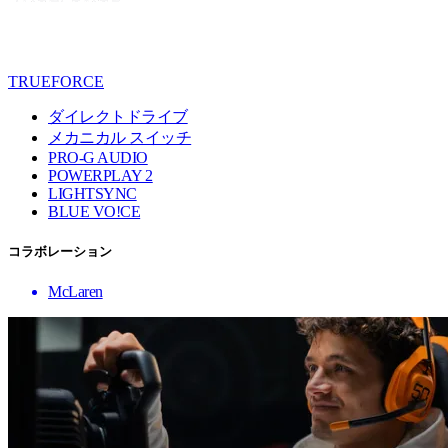
TRUEFORCE
ダイレクトドライブ
メカニカル スイッチ
PRO-G AUDIO
POWERPLAY 2
LIGHTSYNC
BLUE VO!CE
コラボレーション
McLaren