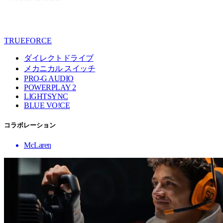
TRUEFORCE
ダイレクトドライブ
メカニカル スイッチ
PRO-G AUDIO
POWERPLAY 2
LIGHTSYNC
BLUE VO!CE
コラボレーション
McLaren