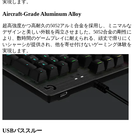
実現します。
Aircraft-Grade Aluminum Alloy
超高強度かつ高耐久の5052アルミ合金を採用し、ミニマルな
デザインと美しい外観を両立させました。5052合金の剛性に
より、数時間のゲームプレイに耐えられる、頑丈で滑りにく
いシャーシが提供され、他を寄せ付けないゲーミング体験を
実現します。
USBパススルー