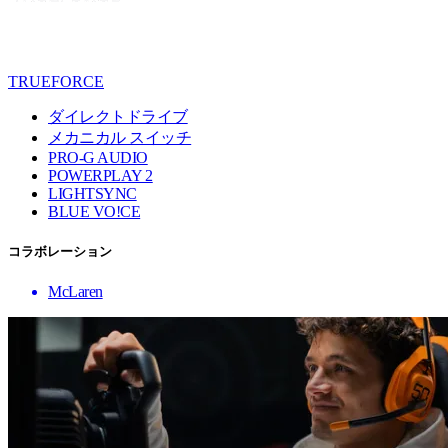
TRUEFORCE
ダイレクトドライブ
メカニカル スイッチ
PRO-G AUDIO
POWERPLAY 2
LIGHTSYNC
BLUE VO!CE
コラボレーション
McLaren