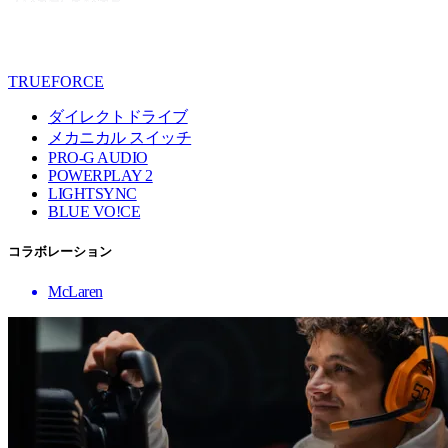
TRUEFORCE
ダイレクトドライブ
メカニカル スイッチ
PRO-G AUDIO
POWERPLAY 2
LIGHTSYNC
BLUE VO!CE
コラボレーション
McLaren