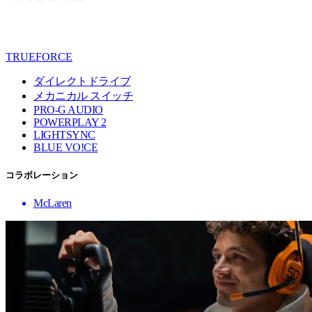
TRUEFORCE
ダイレクトドライブ
メカニカル スイッチ
PRO-G AUDIO
POWERPLAY 2
LIGHTSYNC
BLUE VO!CE
コラボレーション
McLaren