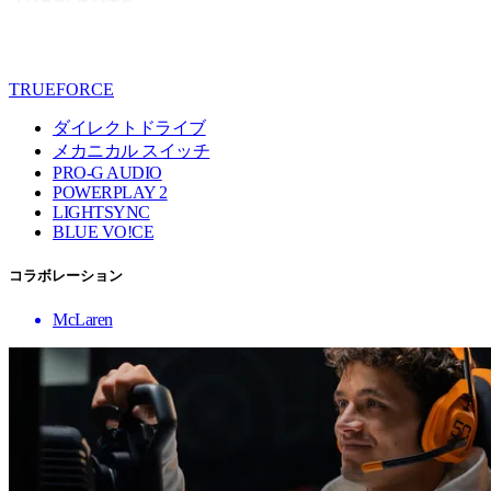
TRUEFORCE
ダイレクトドライブ
メカニカル スイッチ
PRO-G AUDIO
POWERPLAY 2
LIGHTSYNC
BLUE VO!CE
コラボレーション
McLaren