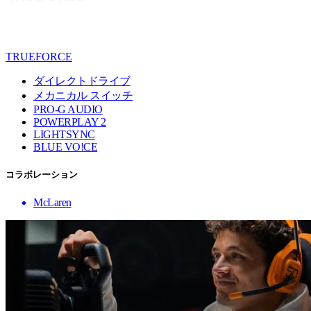
TRUEFORCE
ダイレクトドライブ
メカニカル スイッチ
PRO-G AUDIO
POWERPLAY 2
LIGHTSYNC
BLUE VO!CE
コラボレーション
McLaren