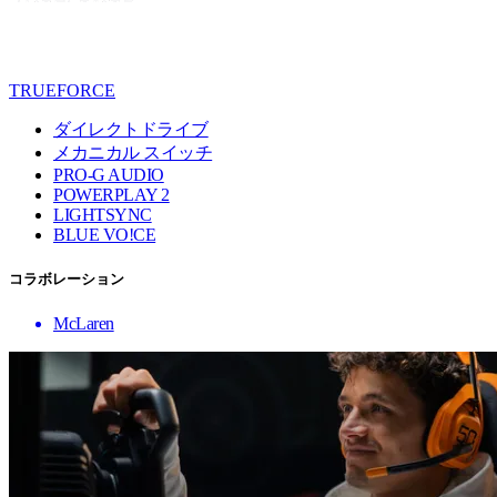
TRUEFORCE
ダイレクトドライブ
メカニカル スイッチ
PRO-G AUDIO
POWERPLAY 2
LIGHTSYNC
BLUE VO!CE
コラボレーション
McLaren