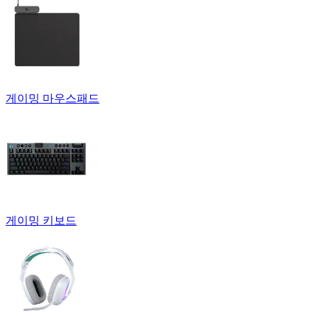
게이밍 마우스패드
게이밍 키보드