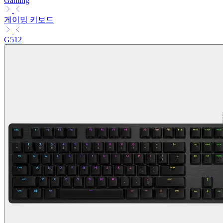
Gaming
게이밍 키보드
G512