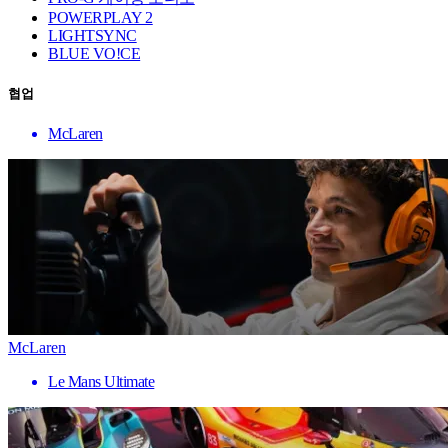
POWERPLAY 2
LIGHTSYNC
BLUE VO!CE
협업
McLaren
McLaren
Le Mans Ultimate