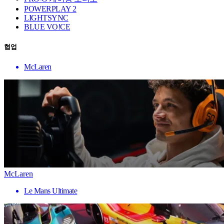
POWERPLAY 2
LIGHTSYNC
BLUE VO!CE
협업
McLaren
McLaren
Le Mans Ultimate