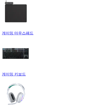
게이밍 마우스패드
게이밍 키보드