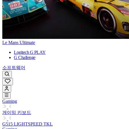
Le Mans Ultimate
Logitech G PLAY
G Challenge
소프트웨어
Gaming
게이밍 키보드
G515 LIGHTSPEED TKL