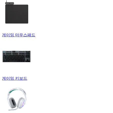
게이밍 마우스패드
게이밍 키보드