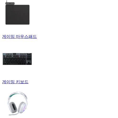
게이밍 마우스패드
게이밍 키보드