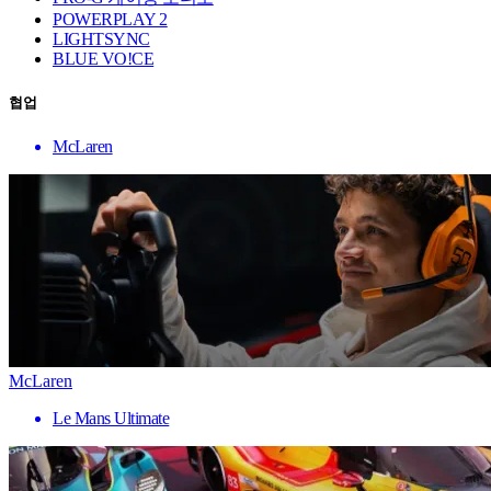
POWERPLAY 2
LIGHTSYNC
BLUE VO!CE
협업
McLaren
McLaren
Le Mans Ultimate