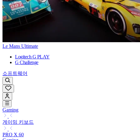
Le Mans Ultimate
Logitech G PLAY
G Challenge
소프트웨어
Gaming
게이밍 키보드
PRO X 60