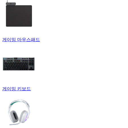
게이밍 마우스패드
게이밍 키보드