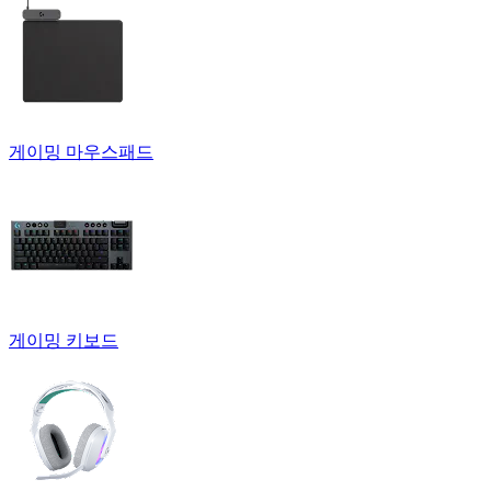
게이밍 마우스패드
게이밍 키보드