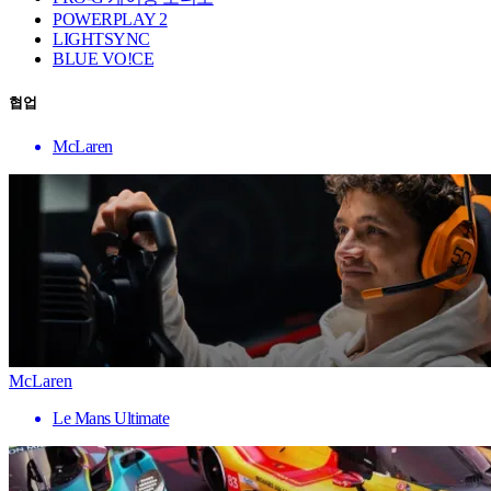
POWERPLAY 2
LIGHTSYNC
BLUE VO!CE
협업
McLaren
McLaren
Le Mans Ultimate