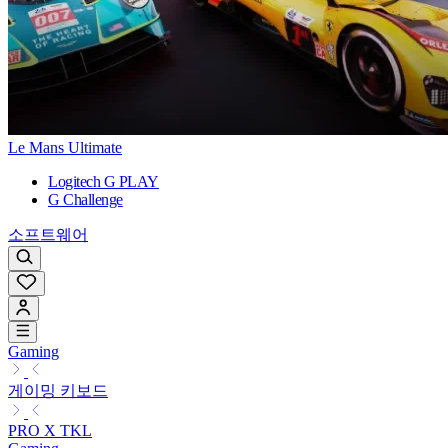
Le Mans Ultimate
Logitech G PLAY
G Challenge
소프트웨어
Gaming
게이밍 키보드
PRO X TKL