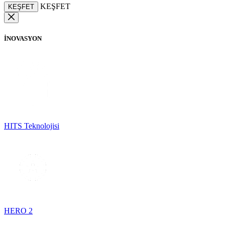
KEŞFET
KEŞFET
İNOVASYON
HITS Teknolojisi
HERO 2