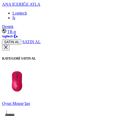
ANA İÇERİĞE ATLA
Logitech
İş
Destek
TR,tr
SATIN AL
SATIN AL
KATEGORİ SATIN AL
Oyun Mouse’ları