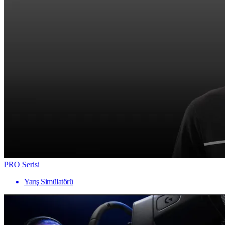
PRO Serisi
Yarış Simülatörü