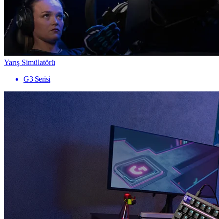
Yarış Simülatörü
G3 Serisi