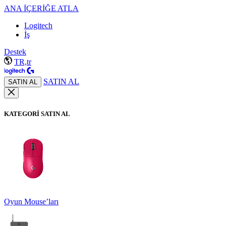
ANA İÇERİĞE ATLA
Logitech
İş
Destek
TR,tr
SATIN AL
SATIN AL
KATEGORİ SATIN AL
Oyun Mouse’ları