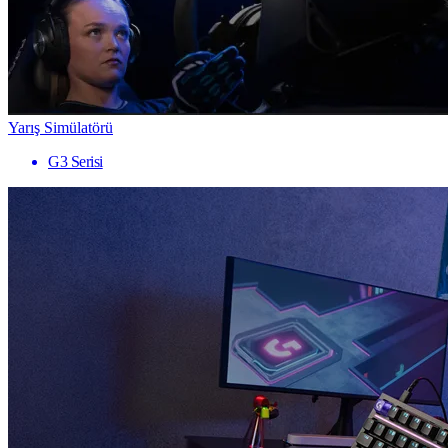
Yarış Simülatörü
G3 Serisi