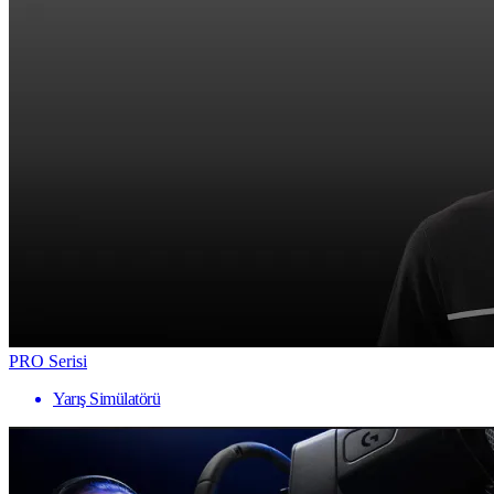
PRO Serisi
Yarış Simülatörü