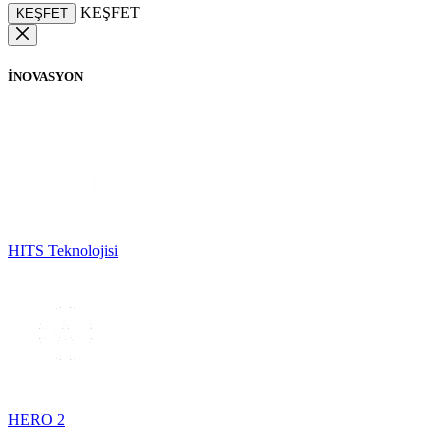
KEŞFET
KEŞFET
İNOVASYON
HITS Teknolojisi
HERO 2