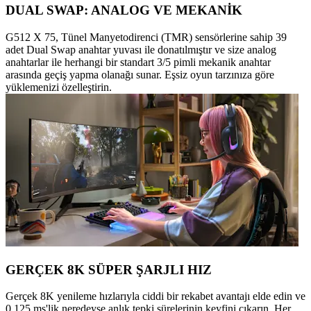
DUAL SWAP: ANALOG VE MEKANİK
G512 X 75, Tünel Manyetodirenci (TMR) sensörlerine sahip 39
adet Dual Swap anahtar yuvası ile donatılmıştır ve size analog
anahtarlar ile herhangi bir standart 3/5 pimli mekanik anahtar
arasında geçiş yapma olanağı sunar. Eşsiz oyun tarzınıza göre
yüklemenizi özelleştirin.
GERÇEK 8K SÜPER ŞARJLI HIZ
Gerçek 8K yenileme hızlarıyla ciddi bir rekabet avantajı elde edin ve
0,125 ms'lik neredeyse anlık tepki sürelerinin keyfini çıkarın. Her