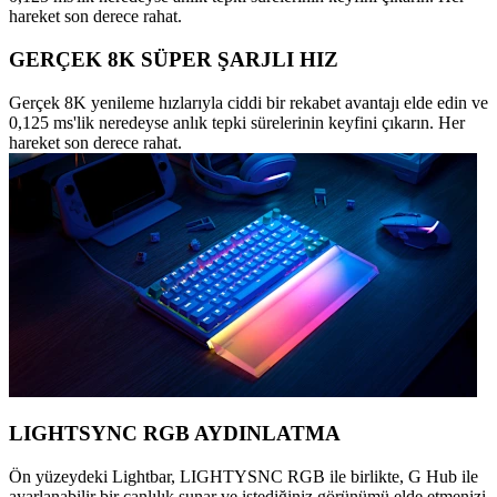
hareket son derece rahat.
GERÇEK 8K SÜPER ŞARJLI HIZ
Gerçek 8K yenileme hızlarıyla ciddi bir rekabet avantajı elde edin ve
0,125 ms'lik neredeyse anlık tepki sürelerinin keyfini çıkarın. Her
hareket son derece rahat.
LIGHTSYNC RGB AYDINLATMA
Ön yüzeydeki Lightbar, LIGHTYSNC RGB ile birlikte, G Hub ile
ayarlanabilir bir canlılık sunar ve istediğiniz görünümü elde etmenizi