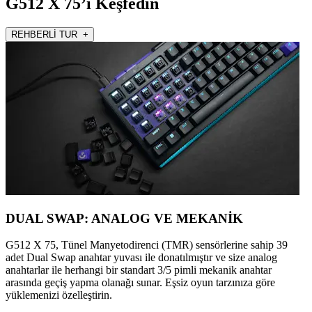
G512 X 75’i Keşfedin
REHBERLİ TUR +
DUAL SWAP: ANALOG VE MEKANİK
G512 X 75, Tünel Manyetodirenci (TMR) sensörlerine sahip 39
adet Dual Swap anahtar yuvası ile donatılmıştır ve size analog
anahtarlar ile herhangi bir standart 3/5 pimli mekanik anahtar
arasında geçiş yapma olanağı sunar. Eşsiz oyun tarzınıza göre
yüklemenizi özelleştirin.