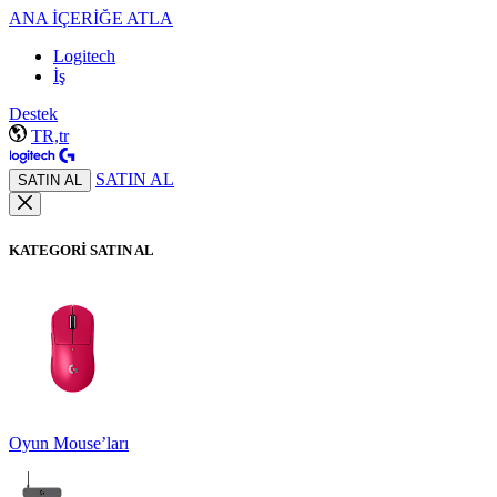
ANA İÇERİĞE ATLA
Logitech
İş
Destek
TR,tr
SATIN AL
SATIN AL
KATEGORİ SATIN AL
Oyun Mouse’ları