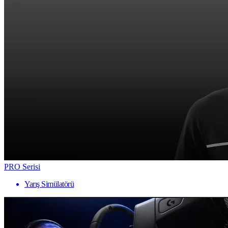
PRO Serisi
Yarış Simülatörü