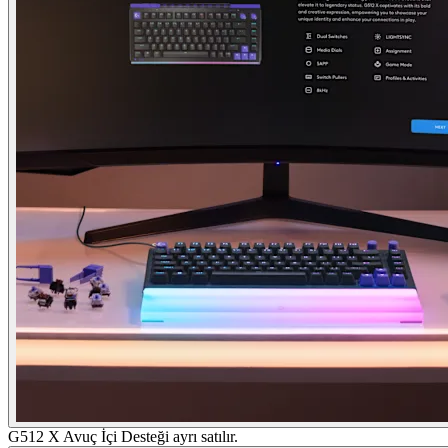
G512 X Avuç İçi Desteği ayrı satılır.