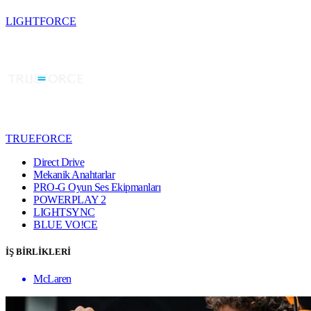
LIGHTFORCE
TRUEFORCE
Direct Drive
Mekanik Anahtarlar
PRO-G Oyun Ses Ekipmanları
POWERPLAY 2
LIGHTSYNC
BLUE VO!CE
İŞ BİRLİKLERİ
McLaren