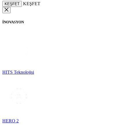
KEŞFET
KEŞFET
İNOVASYON
HITS Teknolojisi
HERO 2