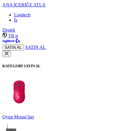
ANA İÇERİĞE ATLA
Logitech
İş
Destek
TR,tr
SATIN AL
SATIN AL
KATEGORİ SATIN AL
Oyun Mouse’ları