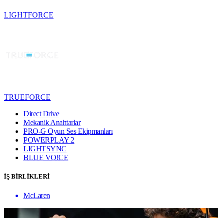
LIGHTFORCE
TRUEFORCE
Direct Drive
Mekanik Anahtarlar
PRO-G Oyun Ses Ekipmanları
POWERPLAY 2
LIGHTSYNC
BLUE VO!CE
İŞ BİRLİKLERİ
McLaren