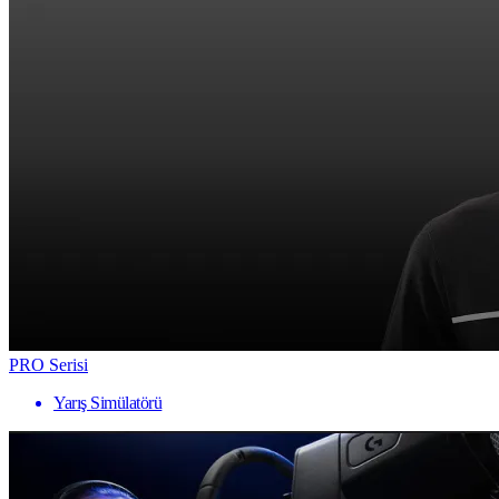
PRO Serisi
Yarış Simülatörü