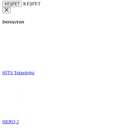
KEŞFET
KEŞFET
İNOVASYON
HITS Teknolojisi
HERO 2