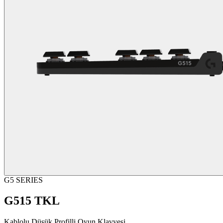
G5 SERIES
G515 TKL
Kablolu Düşük Profilli Oyun Klavyesi