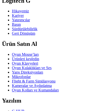
Logitech G
Hikayemiz
Kariyer
Yatırımcılar
Basın
Sürdürülebilirlik
Geri Dönüşüm
Ürün Satın Al
Oyun Mouse’ları
Ürünleri keşfedin
Oyun Klavyeleri
Oyun Kulaklıkları ve Ses
Yarış Direksiyonları
Mikrofonlar
Flight & Farm Simülasyonu
Kameralar ve Aydınlatma
Oyun Kolları ve Kumandaları
Yazılım