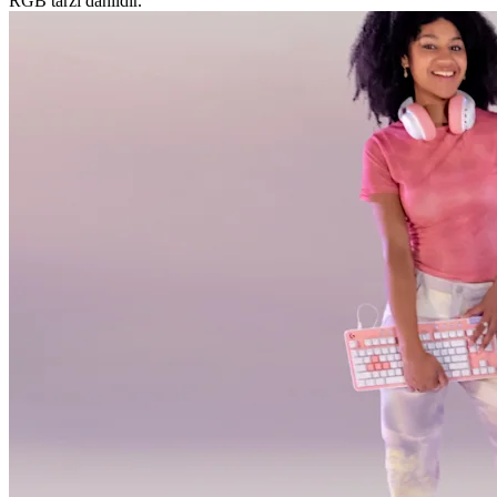
RGB tarzı dâhildir.