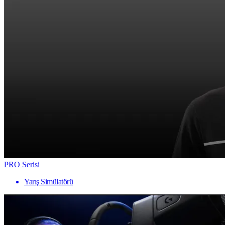
PRO Serisi
Yarış Simülatörü