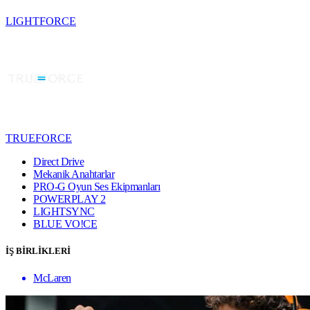
LIGHTFORCE
TRUEFORCE
Direct Drive
Mekanik Anahtarlar
PRO-G Oyun Ses Ekipmanları
POWERPLAY 2
LIGHTSYNC
BLUE VO!CE
İŞ BİRLİKLERİ
McLaren