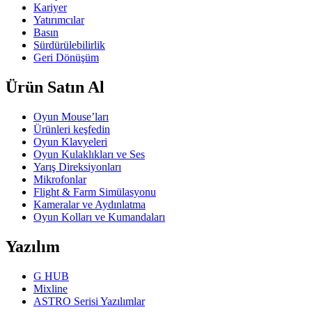
Kariyer
Yatırımcılar
Basın
Sürdürülebilirlik
Geri Dönüşüm
Ürün Satın Al
Oyun Mouse’ları
Ürünleri keşfedin
Oyun Klavyeleri
Oyun Kulaklıkları ve Ses
Yarış Direksiyonları
Mikrofonlar
Flight & Farm Simülasyonu
Kameralar ve Aydınlatma
Oyun Kolları ve Kumandaları
Yazılım
G HUB
Mixline
ASTRO Serisi Yazılımlar