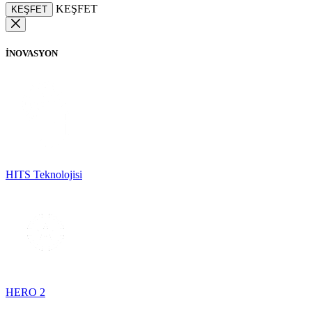
KEŞFET
KEŞFET
İNOVASYON
HITS Teknolojisi
HERO 2