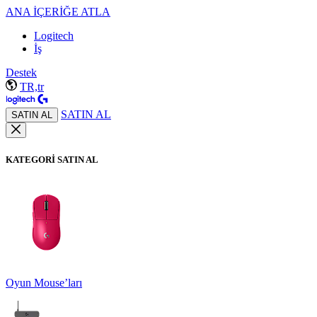
ANA İÇERİĞE ATLA
Logitech
İş
Destek
TR,tr
SATIN AL
SATIN AL
KATEGORİ SATIN AL
Oyun Mouse’ları