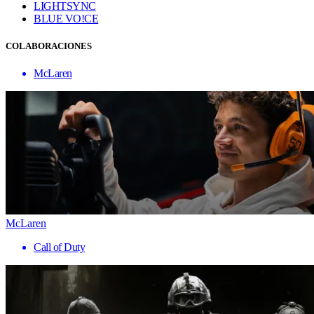
LIGHTSYNC
BLUE VO!CE
COLABORACIONES
McLaren
McLaren
Call of Duty