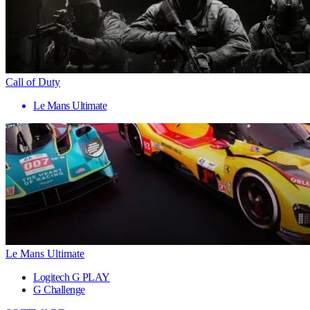
Call of Duty
Le Mans Ultimate
Le Mans Ultimate
Logitech G PLAY
G Challenge