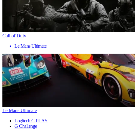
Call of Duty
Le Mans Ultimate
Le Mans Ultimate
Logitech G PLAY
G Challenge