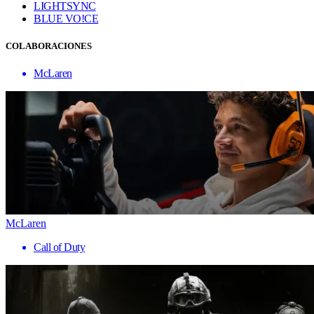
LIGHTSYNC
BLUE VO!CE
COLABORACIONES
McLaren
McLaren
Call of Duty