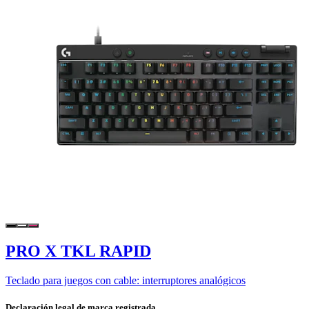
PRO X TKL RAPID
Teclado para juegos con cable: interruptores analógicos
Declaración legal de marca registrada