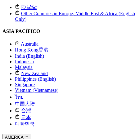
Ελλάδα
Other Countries in Europe, Middle East & Africa (English
Only)
ASIA PACÍFICO
Australia
Hong Kong
香港
India (English)
Indonesia
Malaysia
New Zealand
Philippines (English)
Singapore
Vietnam (Vietnamese)
ไทย
中国大陆
台灣
日本
대한민국
AMÉRICA