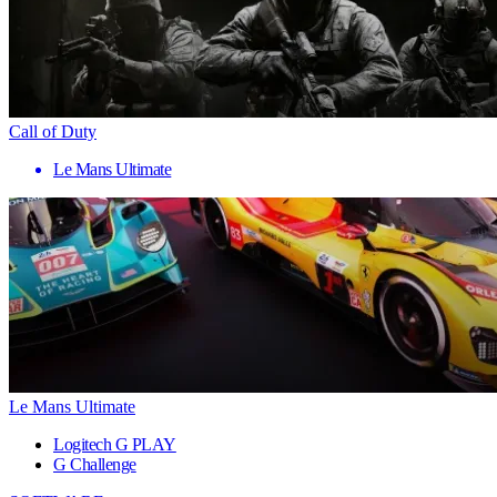
Call of Duty
Le Mans Ultimate
Le Mans Ultimate
Logitech G PLAY
G Challenge