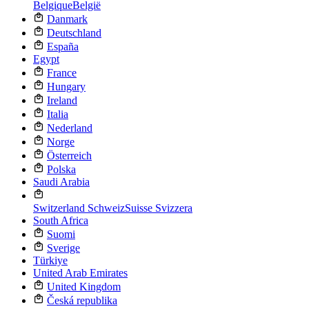
Belgique
België
Danmark
Deutschland
España
Egypt
France
Hungary
Ireland
Italia
Nederland
Norge
Österreich
Polska
Saudi Arabia
Switzerland
Schweiz
Suisse
Svizzera
South Africa
Suomi
Sverige
Türkiye
United Arab Emirates
United Kingdom
Česká republika