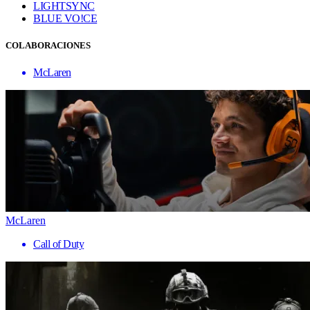
LIGHTSYNC
BLUE VO!CE
COLABORACIONES
McLaren
McLaren
Call of Duty