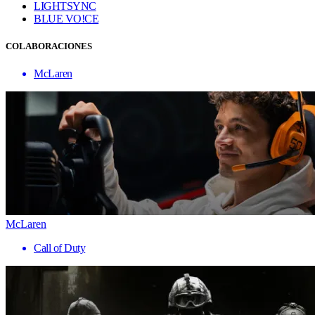
LIGHTSYNC
BLUE VO!CE
COLABORACIONES
McLaren
McLaren
Call of Duty