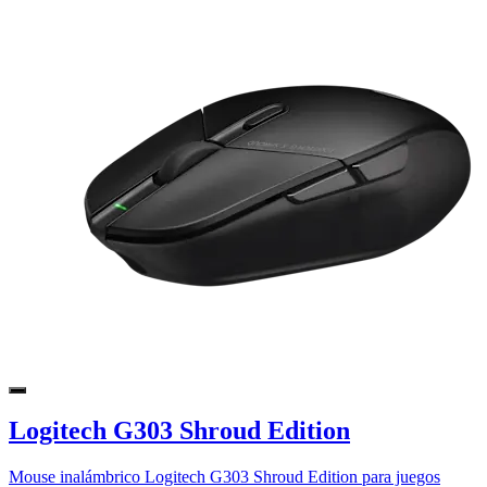
Logitech G303 Shroud Edition
Mouse inalámbrico Logitech G303 Shroud Edition para juegos