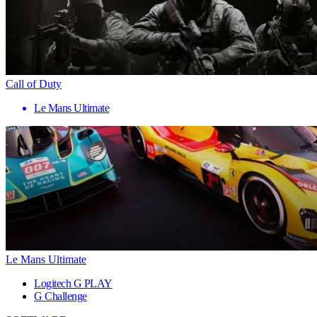
Call of Duty
Le Mans Ultimate
Le Mans Ultimate
Logitech G PLAY
G Challenge